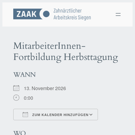
Zum
Inhalt
springen
MitarbeiterInnen-
Fortbildung Herbsttagung
WANN
13. November 2026
0:00
ZUM KALENDER HINZUFÜGEN
ICS herunterladen
Google Kalen
WO